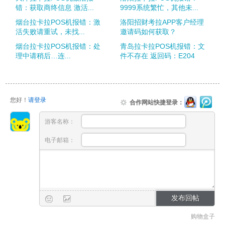
错：获取商终信息 激活...
9999系统繁忙，其他未...
烟台拉卡拉POS机报错：激
洛阳招财考拉APP客户经理
活失败请重试，未找...
邀请码如何获取？
烟台拉卡拉POS机报错：处
青岛拉卡拉POS机报错：文
理中请稍后…连...
件不存在 返回码：E204
您好！
请登录
合作网站快捷登录：
游客名称：
电子邮箱：
购物盒子