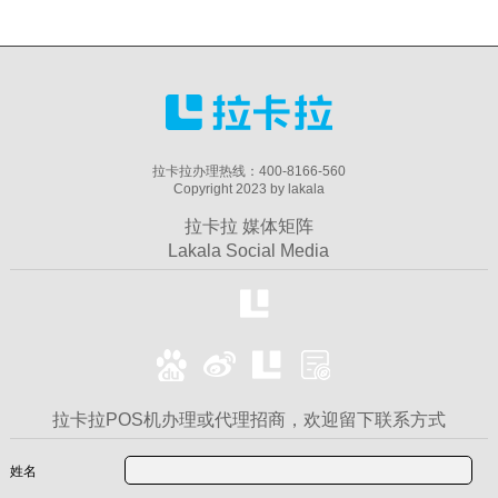
拉卡拉办理热线：400-8166-560
Copyright 2023 by lakala
拉卡拉 媒体矩阵
Lakala Social Media
拉卡拉POS机办理或代理招商，欢迎留下联系方式
姓名