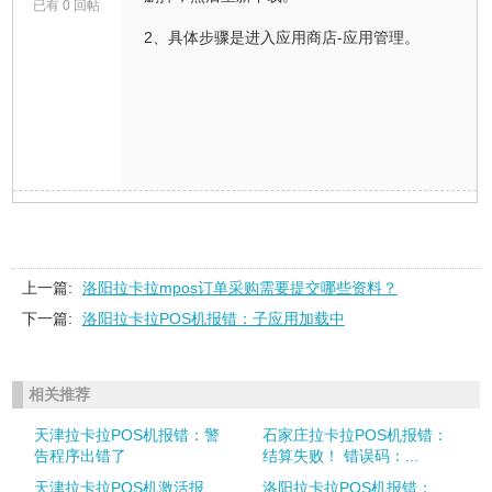
已有 0 回帖
2、具体步骤是进入应用商店-应用管理。
上一篇:
洛阳拉卡拉mpos订单采购需要提交哪些资料？
下一篇:
洛阳拉卡拉POS机报错：子应用加载中
相关推荐
天津拉卡拉POS机报错：警
石家庄拉卡拉POS机报错：
告程序出错了
结算失败！ 错误码：...
天津拉卡拉POS机激活报
洛阳拉卡拉POS机报错：