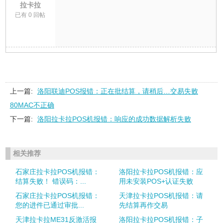
拉卡拉
已有 0 回帖
上一篇:
洛阳联迪POS报错：正在批结算，请稍后…交易失败
80MAC不正确
下一篇:
洛阳拉卡拉POS机报错：响应的成功数据解析失败
相关推荐
石家庄拉卡拉POS机报错：
洛阳拉卡拉POS机报错：应
结算失败！ 错误码：...
用未安装POS+认证失败
石家庄拉卡拉POS机报错：
天津拉卡拉POS机报错：请
您的进件已通过审批...
先结算再作交易
天津拉卡拉ME31反激活报
洛阳拉卡拉POS机报错：子