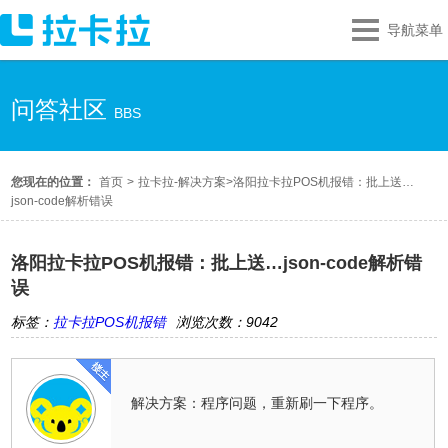
导航菜单
问答社区
BBS
您现在的位置：
首页
>
拉卡拉-解决方案
>
洛阳拉卡拉POS机报错：批上送…
json-code解析错误
洛阳拉卡拉POS机报错：批上送…json-code解析错
误
标签：
拉卡拉POS机报错
浏览次数：9042
解决方案：程序问题，重新刷一下程序。