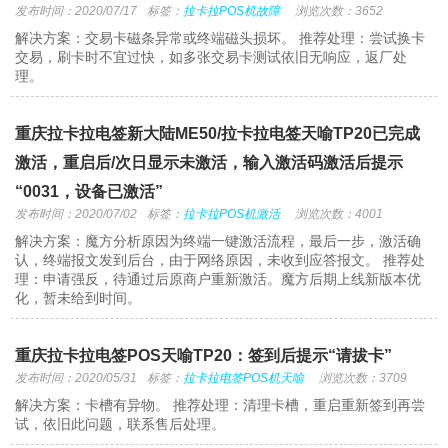
发布时间：2020/07/17
标签：
拉卡拉POS机故障
浏览次数：3652
解决方案：交易卡磁条异常或终端磁头损坏。 推荐处理：尝试换卡
交易，刷卡时不宜过快，如多张交易卡测试依旧无响应，返厂处
理。
重庆拉卡拉电签新大陆ME50/拉卡拉电签天喻TP20已完成
激活，重启后/次日显示未激活，输入激活码激活后提示
“0031，设备已激活”
发布时间：2020/07/02
标签：
拉卡拉POS机激活
浏览次数：4001
解决方案：魔方分析原因为终端一键激活流程，最后一步，激活确
认，终端报文发到后台，由于网络原因，未收到应答报文。 推荐处
理：申请强反，待通过后原商户重新激活。魔方后期上线新版本优
化，暂未给到时间。
重庆拉卡拉电签POS天喻TP20：签到后提示“请拔卡”
发布时间：2020/05/31
标签：
拉卡拉电签POS机天喻
浏览次数：3709
解决方案：卡槽有异物。 推荐处理：清理卡槽，重启重新签到再尝
试，依旧此问题，联系售后处理。