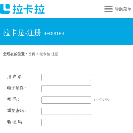
导航菜单
拉卡拉-注册
REGISTER
您现在的位置：
首页
>
拉卡拉-注册
用 户 名：
电子邮件：
密 码：
(至少6位)
重复密码：
验 证 码：