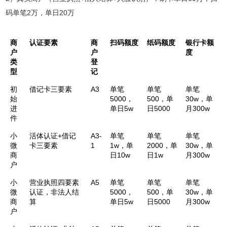
码单笔2万，单日20万
商
认证要素
商
扫码额度
纸码额度
银行卡额
户
户
度
类
登
型
记
初
借记卡三要素
A3
单笔
单笔
单笔
始
5000，
500，单
30w，单
进
单日5w
日5000
月300w
件
小
活体认证+借记
A3-
单笔
单笔
单笔
微
卡三要素
1
1w，单
2000，单
30w，单
商
日10w
日1w
月300w
户
小
营业执照四要素
A5
单笔
单笔
单笔
微
认证，非法人结
5000，
500，单
30w，单
商
算
单日5w
日5000
月300w
户