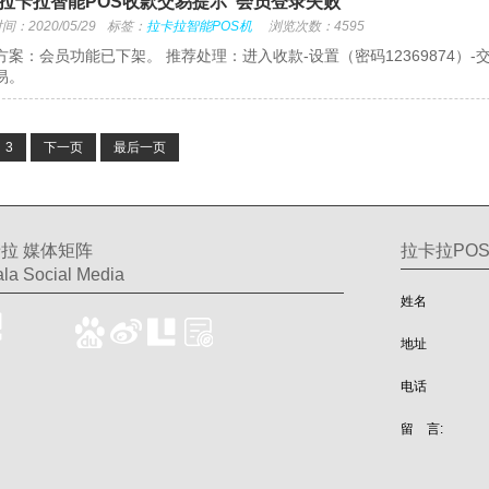
拉卡拉智能POS收款交易提示“会员登录失败”
：2020/05/29
标签：
拉卡拉智能POS机
浏览次数：4595
方案：会员功能已下架。 推荐处理：进入收款-设置（密码12369874）
易。
3
下一页
最后一页
拉 媒体矩阵
拉卡拉PO
la Social Media
姓名
地址
电话
留 言: