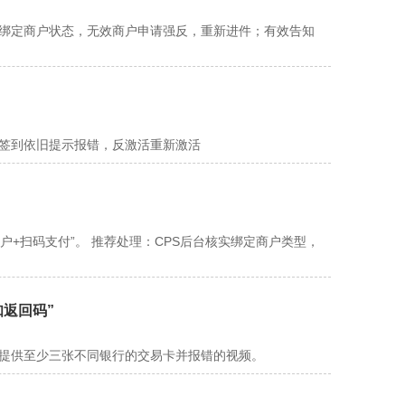
实绑定商户状态，无效商户申请强反，重新进件；有效告知
新签到依旧提示报错，反激活重新激活
户+扫码支付”。 推荐处理：CPS后台核实绑定商户类型，
知返回码”
请提供至少三张不同银行的交易卡并报错的视频。