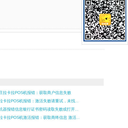
庄拉卡拉POS机报错：获取商户信息失败
拉卡拉POS机报错：激活失败请重试，未找...
机器报错信息银行证书密码读取失败或打开...
拉卡拉POS机激活报错：获取商终信息 激活...