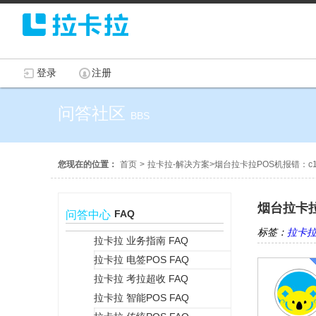
登录
注册
问答社区
BBS
您现在的位置：
首页
>
拉卡拉-解决方案
>
烟台拉卡拉POS机报错：c1,
烟台拉卡拉
FAQ
问答中心
标签：
拉卡拉
拉卡拉 业务指南 FAQ
拉卡拉 电签POS FAQ
+
拉卡拉 考拉超收 FAQ
拉卡拉 智能POS FAQ