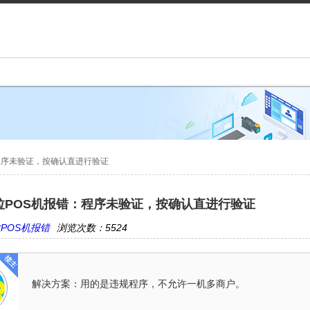
程序未验证，按确认直进行验证
拉POS机报错：程序未验证，按确认直进行验证
POS机报错
浏览次数：5524
解决方案：用的是违规程序，不允许一机多商户。