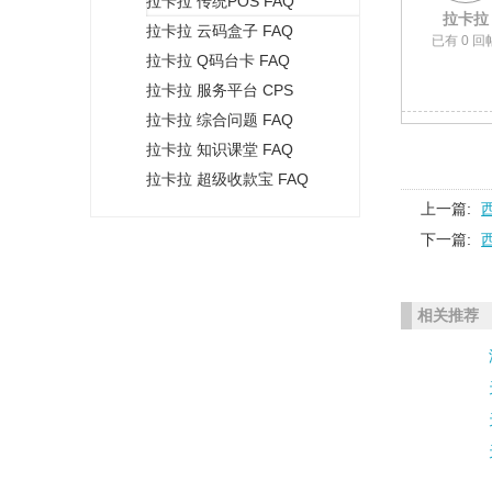
拉卡拉 传统POS FAQ
+
拉卡拉
拉卡拉 云码盒子 FAQ
已有 0 回
拉卡拉 Q码台卡 FAQ
拉卡拉 服务平台 CPS
拉卡拉 综合问题 FAQ
拉卡拉 知识课堂 FAQ
拉卡拉 超级收款宝 FAQ
上一篇:
下一篇:
相关推荐