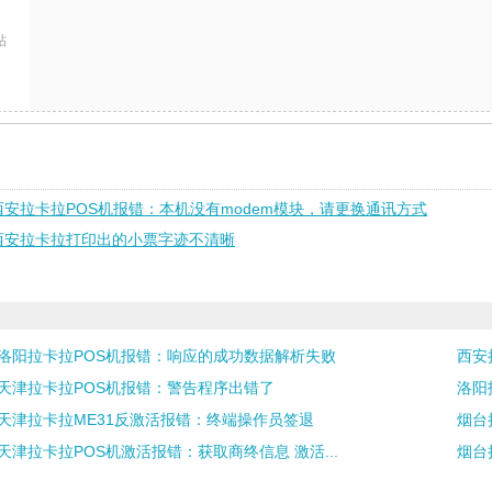
帖
西安拉卡拉POS机报错：本机没有modem模块，请更换通讯方式
西安拉卡拉打印出的小票字迹不清晰
洛阳拉卡拉POS机报错：响应的成功数据解析失败
西安
天津拉卡拉POS机报错：警告程序出错了
洛阳
天津拉卡拉ME31反激活报错：终端操作员签退
烟台
天津拉卡拉POS机激活报错：获取商终信息 激活...
烟台