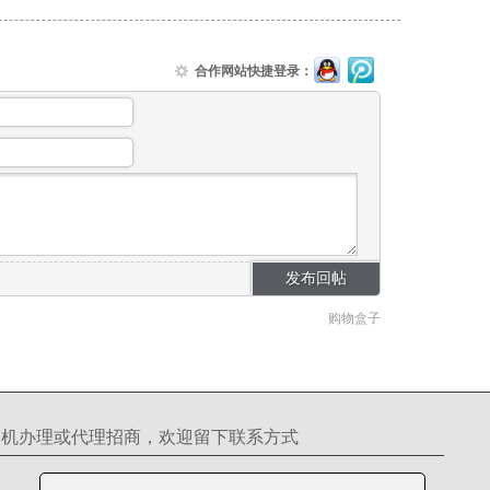
合作网站快捷登录：
购物盒子
S机办理或代理招商，欢迎留下联系方式