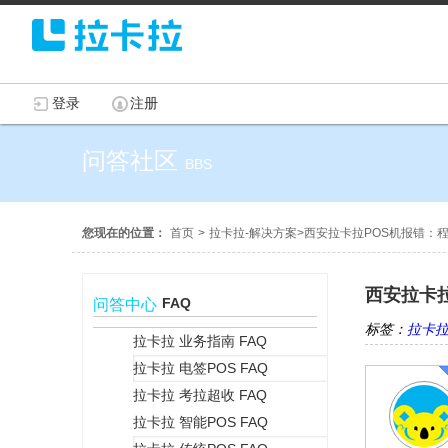
登录
注册
问答社区
BBS
您现在的位置：
首页
>
拉卡拉-解决方案
>
西安拉卡拉POS机报错：
西安拉卡
FAQ
问答中心
标签：
拉卡拉
拉卡拉 业务指南 FAQ
拉卡拉 电签POS FAQ
+
拉卡拉 考拉超收 FAQ
拉卡拉 智能POS FAQ