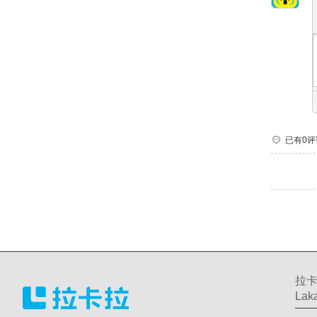
已有0评
拉卡
Laka