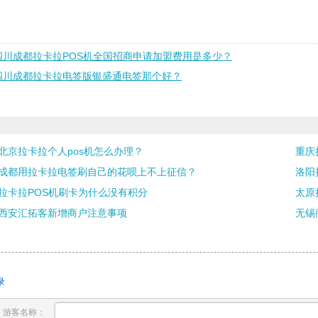
四川成都拉卡拉POS机全国招商申请加盟费用是多少？
四川成都拉卡拉电签版银盛通电签那个好？
北京拉卡拉个人pos机怎么办理？
重庆
成都用拉卡拉电签刷自己的花呗上不上征信？
洛阳
拉卡拉POS机刷卡为什么没有积分
太原
西安汇拓客新增商户注意事项
无锡
录
游客名称：