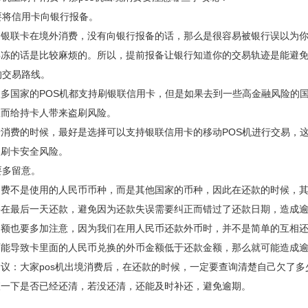
，要将信用卡向银行报备。
用银联卡在境外消费，没有向银行报备的话，那么是很容易被银行误以为
解冻的话是比较麻烦的。所以，提前报备让银行知道你的交易轨迹是能避
适的交易路线。
多国家的POS机都支持刷银联信用卡，但是如果去到一些高金融风险的
从而给持卡人带来盗刷风险。
消费的时候，最好是选择可以支持银联信用卡的移动POS机进行交易，
叉刷卡安全风险。
期要多留意。
消费不是使用的人民币币种，而是其他国家的币种，因此在还款的时候，
要在最后一天还款，避免因为还款失误需要纠正而错过了还款日期，造成
金额也要多加注意，因为我们在用人民币还款外币时，并不是简单的互相
可能导致卡里面的人民币兑换的外币金额低于还款金额，那么就可能造成
议：大家pos机出境消费后，在还款的时候，一定要查询清楚自己欠了
查一下是否已经还清，若没还清，还能及时补还，避免逾期。