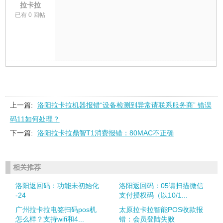
拉卡拉
已有 0 回帖
上一篇:
洛阳拉卡拉机器报错“设备检测到异常请联系服务商” 错误
码11如何处理？
下一篇:
洛阳拉卡拉鼎智T1消费报错：80MAC不正确
相关推荐
洛阳返回码：功能未初始化
洛阳返回码：05请扫描微信
-24
支付授权码（以10/1...
广州拉卡拉电签扫码pos机
太原拉卡拉智能POS收款报
怎么样？支持wifi和4...
错：会员登陆失败