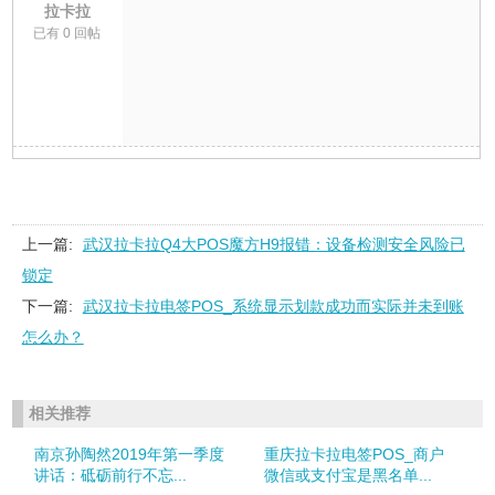
拉卡拉
已有 0 回帖
上一篇:
武汉拉卡拉Q4大POS魔方H9报错：设备检测安全风险已
锁定
下一篇:
武汉拉卡拉电签POS_系统显示划款成功而实际并未到账
怎么办？
相关推荐
南京孙陶然2019年第一季度
重庆拉卡拉电签POS_商户
讲话：砥砺前行不忘...
微信或支付宝是黑名单...