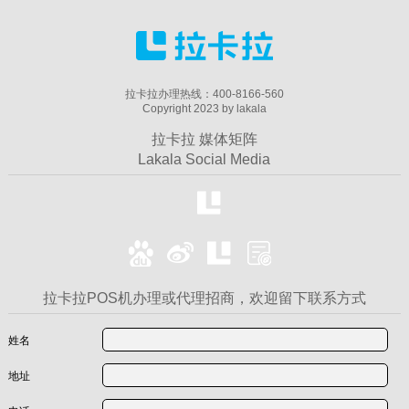
拉卡拉办理热线：400-8166-560
Copyright 2023 by lakala
拉卡拉 媒体矩阵
Lakala Social Media
拉卡拉POS机办理或代理招商，欢迎留下联系方式
姓名
地址