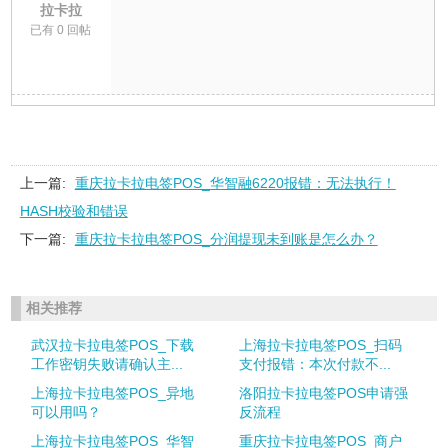
拉卡拉
已有 0 回帖
上一篇:
重庆拉卡拉电签POS_华智融6220报错：无法执行！
HASH校验和错误
下一篇:
重庆拉卡拉电签POS_分润提现未到账是怎么办？
相关推荐
武汉拉卡拉电签POS_下载
上海拉卡拉电签POS_扫码
工作密钥失败请确认主...
支付报错：本次付款不...
上海拉卡拉电签POS_异地
洛阳拉卡拉电签POS申请强
可以用吗？
反流程
上海拉卡拉电签POS_华智
重庆拉卡拉电签POS_商户