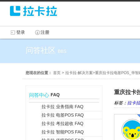
登录
注册
问答社区
BBS
您现在的位置：
首页
>
拉卡拉-解决方案
>
重庆拉卡拉电签POS_华智
重庆拉卡拉
FAQ
问答中心
标签：
拉卡
拉卡拉 业务指南 FAQ
拉卡拉 电签POS FAQ
+
拉卡拉 考拉超收 FAQ
拉卡拉 智能POS FAQ