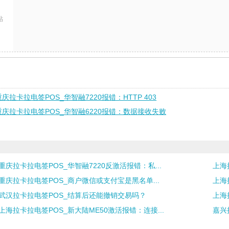
帖
重庆拉卡拉电签POS_华智融7220报错：HTTP 403
重庆拉卡拉电签POS_华智融6220报错：数据接收失败
重庆拉卡拉电签POS_华智融7220反激活报错：私...
上海
重庆拉卡拉电签POS_商户微信或支付宝是黑名单...
上海
武汉拉卡拉电签POS_结算后还能撤销交易吗？
上海
上海拉卡拉电签POS_新大陆ME50激活报错：连接...
嘉兴