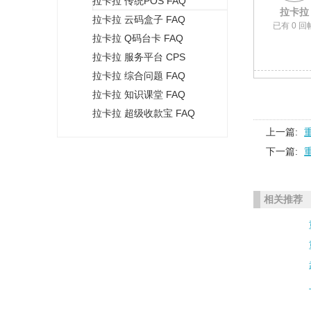
拉卡拉 传统POS FAQ
+
拉卡拉
拉卡拉 云码盒子 FAQ
已有 0 回
拉卡拉 Q码台卡 FAQ
拉卡拉 服务平台 CPS
拉卡拉 综合问题 FAQ
拉卡拉 知识课堂 FAQ
拉卡拉 超级收款宝 FAQ
上一篇:
下一篇:
相关推荐