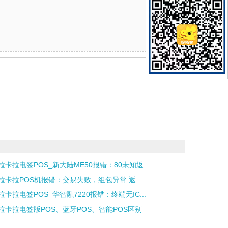
拉卡拉电签POS_新大陆ME50报错：80未知返...
拉卡拉POS机报错：交易失败，组包异常 返...
拉卡拉电签POS_华智融7220报错：终端无IC...
拉卡拉电签版POS、蓝牙POS、智能POS区别