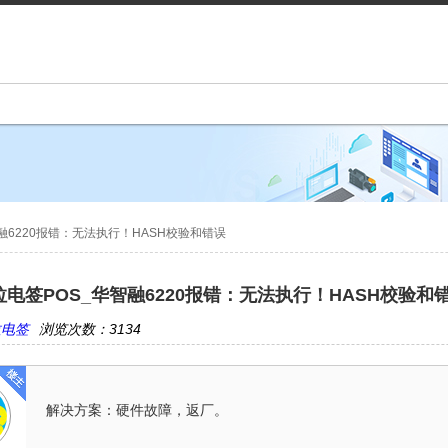
融6220报错：无法执行！HASH校验和错误
电签POS_华智融6220报错：无法执行！HASH校验和
拉电签
浏览次数：3134
解决方案：硬件故障，返厂。