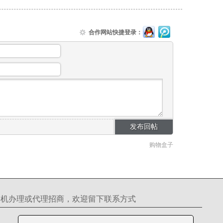
合作网站快捷登录：
购物盒子
S机办理或代理招商，欢迎留下联系方式