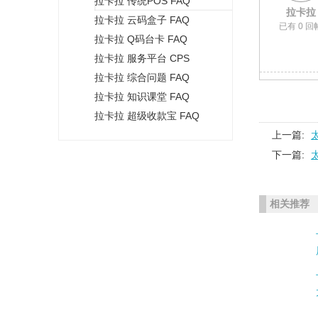
拉卡拉 传统POS FAQ
+
拉卡拉
拉卡拉 云码盒子 FAQ
已有 0 回
拉卡拉 Q码台卡 FAQ
拉卡拉 服务平台 CPS
拉卡拉 综合问题 FAQ
拉卡拉 知识课堂 FAQ
拉卡拉 超级收款宝 FAQ
上一篇:
下一篇:
相关推荐