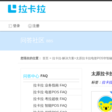
登录
注册
问答社区
BBS
您现在的位置：
首页
>
拉卡拉-解决方案
>
太原拉卡拉电签POS华智
太原拉卡
FAQ
问答中心
标签：
拉卡
拉卡拉 业务指南 FAQ
拉卡拉 电签POS FAQ
+
拉卡拉 考拉超收 FAQ
拉卡拉 智能POS FAQ