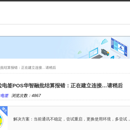
融批结算报错：正在建立连接…请稍后
拉电签POS华智融批结算报错：正在建立连接…请稍后
拉电签
浏览次数：4867
解决方案：当前通讯不稳定，尝试重启，更换使用环境，多尝试，反