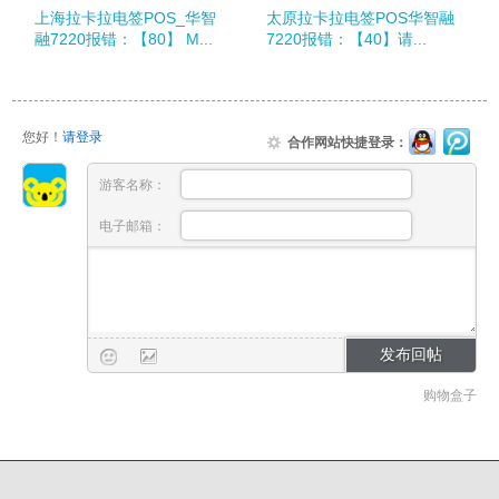
上海拉卡拉电签POS_华智
太原拉卡拉电签POS华智融
融7220报错：【80】 M...
7220报错：【40】请...
您好！
请登录
合作网站快捷登录：
游客名称：
电子邮箱：
购物盒子