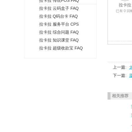
拉卡拉 传统POS FAQ
+
拉卡拉
拉卡拉 云码盒子 FAQ
已有 0 回
拉卡拉 Q码台卡 FAQ
拉卡拉 服务平台 CPS
拉卡拉 综合问题 FAQ
拉卡拉 知识课堂 FAQ
拉卡拉 超级收款宝 FAQ
上一篇:
下一篇:
相关推荐