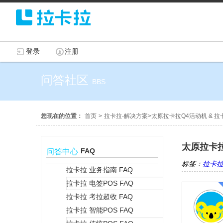
登录
注册
问答社区
BBS
您现在的位置：
首页
>
拉卡拉-解决方案
>
太原拉卡拉Q4活动机 & 
太原拉卡拉
FAQ
问答中心
标签：
拉卡
拉卡拉 业务指南 FAQ
拉卡拉 电签POS FAQ
+
拉卡拉 考拉超收 FAQ
拉卡拉 智能POS FAQ