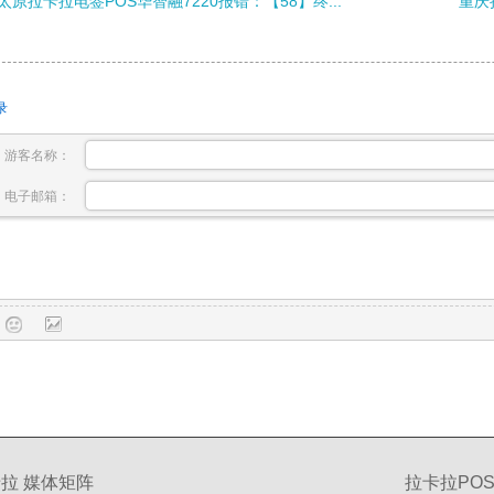
太原拉卡拉电签POS华智融7220报错：【58】终...
重庆
录
游客名称：
电子邮箱：
拉 媒体矩阵
拉卡拉PO