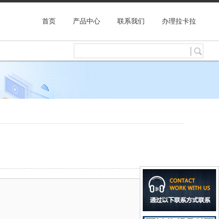
首页
产品中心
联系我们
办理拉卡拉