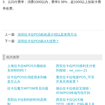
3、云闪付费率：消费1000以内，费率0.38%，超1000以上按刷卡费
率收费。
上一篇:
深圳拉卡拉POS机机器介绍以及使用方法
下一篇:
深圳拉卡拉POS机4大优势？
相关推荐
上海拉卡拉MPOS大额收款
西安拉卡拉POS便利支付签
支持秒到吗？
到报错：ret_con=-21
拉卡拉POS分润提现未到账
重庆拉卡拉电签POS_可否
是怎么办
开具共用发票？
拉卡拉魔方MP70M常见问题
烟台拉卡拉收款宝报错：
ATM/POS终端号找不到
贵阳拉卡拉秒到的时间及限
西安拉卡拉Q4天喻
制
TP20（电签）扫码-输入金