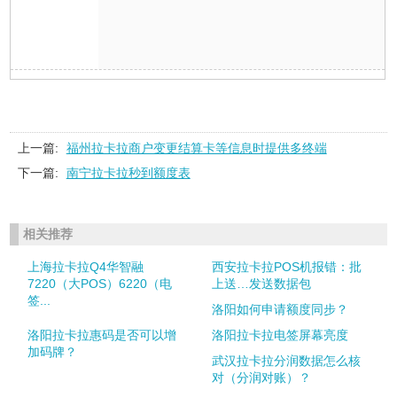
上一篇:
福州拉卡拉商户变更结算卡等信息时提供多终端
下一篇:
南宁拉卡拉秒到额度表
相关推荐
上海拉卡拉Q4华智融
西安拉卡拉POS机报错：批
7220（大POS）6220（电
上送…发送数据包
签...
洛阳如何申请额度同步？
洛阳拉卡拉惠码是否可以增
洛阳拉卡拉电签屏幕亮度
加码牌？
武汉拉卡拉分润数据怎么核
对（分润对账）？