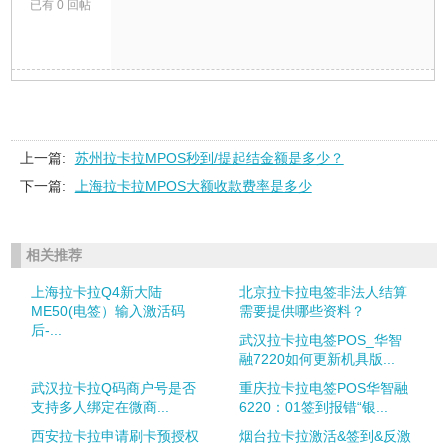
已有 0 回帖
上一篇:
苏州拉卡拉MPOS秒到/提起结金额是多少？
下一篇:
上海拉卡拉MPOS大额收款费率是多少
相关推荐
上海拉卡拉Q4新大陆
北京拉卡拉电签非法人结算
ME50(电签）输入激活码
需要提供哪些资料？
后-...
武汉拉卡拉电签POS_华智
融7220如何更新机具版...
武汉拉卡拉Q码商户号是否
重庆拉卡拉电签POS华智融
支持多人绑定在微商...
6220：01签到报错“银...
西安拉卡拉申请刷卡预授权
烟台拉卡拉激活&签到&反激