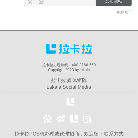
购物盒子
拉卡拉办理热线：400-8166-560
Copyright 2023 by lakala
拉卡拉 媒体矩阵
Lakala Social Media
拉卡拉POS机办理或代理招商，欢迎留下联系方式