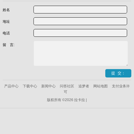
姓名
地址
电话
留 言:
产品中心
下载中心
新闻中心
问答社区
追梦者
网站地图
支付业务许
可
版权所有 ©2026 拉卡拉 |