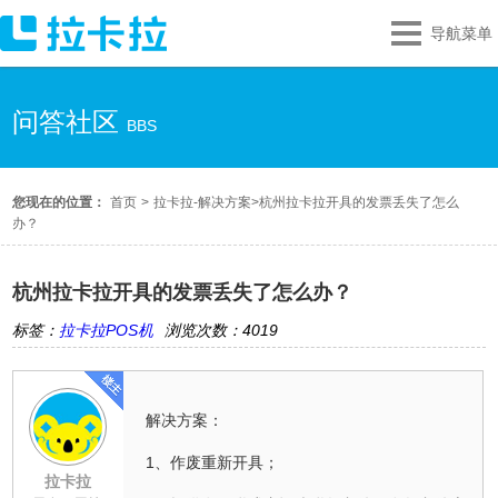
导航菜单
问答社区
BBS
您现在的位置：
首页
>
拉卡拉-解决方案
>
杭州拉卡拉开具的发票丢失了怎么
办？
杭州拉卡拉开具的发票丢失了怎么办？
标签：
拉卡拉POS机
浏览次数：4019
解决方案：
1、作废重新开具；
拉卡拉