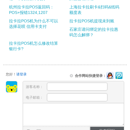
杭州拉卡拉POS返回码：
上海拉卡拉刷卡&扫码&纸码
POS+报错1324,1207
额度表
拉卡拉POS机为什么不可以
拉卡拉POS机提现未到账
选择花呗 信用卡支付
石家庄请问绑定的拉卡拉惠
码怎么解绑？
拉卡拉POS机怎么修改结算
银行卡?
您好！
请登录
合作网站快捷登录：
游客名称：
电子邮箱：