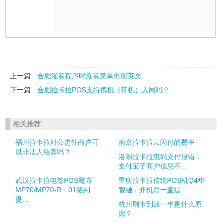
上一篇:
合肥灌装程序时灌装菜单出现英文
下一篇:
合肥拉卡拉POS支持携机（带机）入网吗？
相关推荐
福州拉卡拉对公进件商户可
南京拉卡拉云闪付的费率
以非法人结算吗？
洛阳拉卡拉惠码支付报错：
支付宝子商户信息不...
武汉拉卡拉电签POS魔方
重庆拉卡拉传统POS机Q4华
MP70/MP70-R：01签到
智融：开机后一直提...
提...
杭州刷卡到账一半是什么原
因？