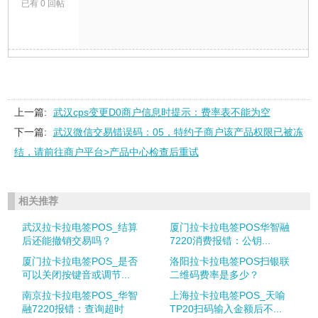
已有 0 回帖
上一篇:
武汉cps变更D0商户信息时提示：费率表不能为空
下一篇:
武汉微信交易错误码：05，特约子商户该产品权限已被冻
结，请前往商户平台>产品中心检查后重试
相关推荐
武汉拉卡拉电签POS_结算
厦门拉卡拉电签POS华智融
后还能撤销交易吗？
7220消费报错：公钥...
厦门拉卡拉电签POS_是否
洛阳拉卡拉电签POS扫银联
可以关闭按键音或调节...
二维码费率是多少？
南京拉卡拉电签POS_华智
上海拉卡拉电签POS_天喻
融7220报错：查询超时
TP20扫码输入金额后不...