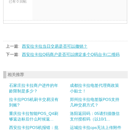
已有 0 回帖
上一篇:
西安拉卡拉当日交易是否可以撤销？
下一篇:
西安拉卡拉Q码商户是否可以绑定多个Q码台卡/二维码
相关推荐
石家庄拉卡拉商户进件的年
成都拉卡拉电签代理商政策
龄限制是多少？
小贴士！
拉卡拉POS机刷卡交易没有
郑州拉卡拉电签版POS支持
到账?
几种交易方式？
重庆拉卡拉智能POS_Q4刷
洛阳返回码：05请扫描微信
够返达标后什么时候返...
支付授权码（以10/1...
西安拉卡拉POS机报错：批
运城拉卡拉cps无法上传附件