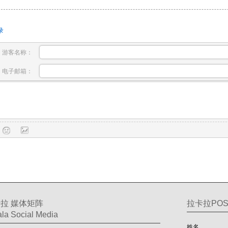
录
游客名称：
电子邮箱：
拉 媒体矩阵
拉卡拉PO
la Social Media
姓名