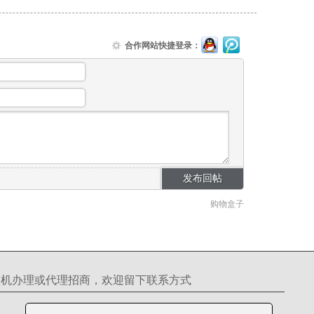
合作网站快捷登录：
购物盒子
S机办理或代理招商，欢迎留下联系方式