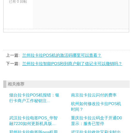
已有 0 回帖
上一篇:
兰州拉卡拉POS机的激活码哪里可以查看？
下一篇:
兰州拉卡拉智能POS秒到商户刷了借记卡可以撤销吗？
相关推荐
烟台拉卡拉POS机报错：银
南京拉卡拉云闪付的费率
行卡商户工作秘钥注...
杭州如何修改拉卡拉POS机
时间？
武汉拉卡拉电签POS_华智
重庆拉卡拉云码盒子开通D0
融7220如何更新机具版...
显示：服务已暂停
郑州拉卡拉电签版pos机用
武汉拉卡拉收款宝刷卡时出