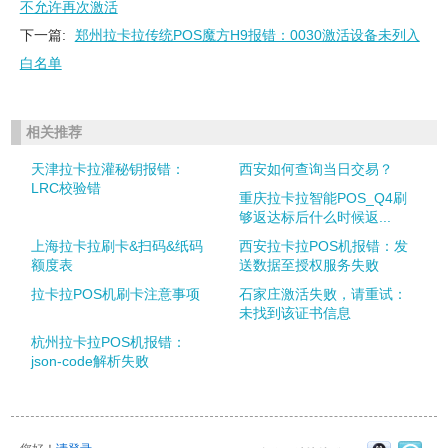
不允许再次激活
下一篇:
郑州拉卡拉传统POS魔方H9报错：0030激活设备未列入
白名单
相关推荐
天津拉卡拉灌秘钥报错：
西安如何查询当日交易？
LRC校验错
重庆拉卡拉智能POS_Q4刷
够返达标后什么时候返...
上海拉卡拉刷卡&扫码&纸码
西安拉卡拉POS机报错：发
额度表
送数据至授权服务失败
拉卡拉POS机刷卡注意事项
石家庄激活失败，请重试：
未找到该证书信息
杭州拉卡拉POS机报错：
json-code解析失败