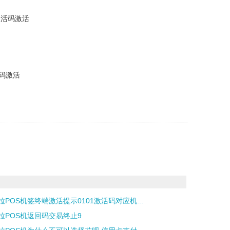
激活码激活
活码激活
拉POS机签终端激活提示0101激活码对应机...
拉POS机返回码交易终止9