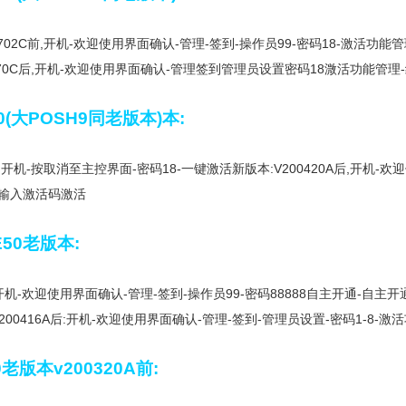
0702C前,开机-欢迎使用界面确认-管理-签到-操作员99-密码18-激活功
0070C后,开机-欢迎使用界面确认-管理签到管理员设置密码18溦活功能管
0(大POSH9同老版本)本:
A前,开机-按取消至主控界面-密码18-一键激活新版本:V200420A后,开机
-输入激活码激活
50老版本:
前:开机-欢迎使用界面确认-管理-签到-操作员99-密码88888自主开通-自主
200416A后:开机-欢迎使用界面确认-管理-签到-管理员设置-密码1-8-
老版本v200320A前: