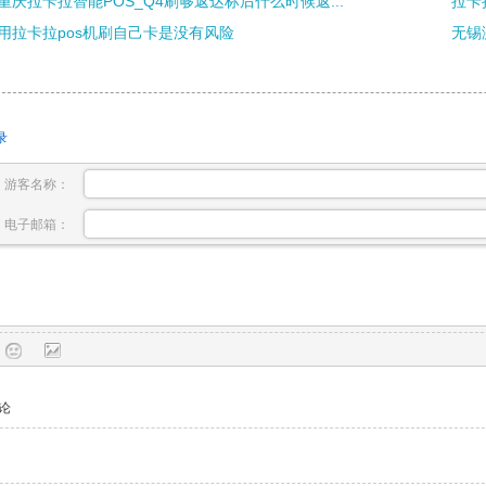
重庆拉卡拉智能POS_Q4刷够返达标后什么时候返...
拉卡
用拉卡拉pos机刷自己卡是没有风险
无锡
录
游客名称：
电子邮箱：
论