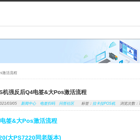
os激活流程
S机强反后Q4电签&大Pos激活流程
1/03/05
新闻中心
电签扫码
问答社区
标签：
拉卡拉POS机
浏览次数：7
4电签&大Pos激活流程
20(大PS7220同老版本)