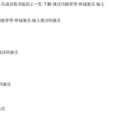
88-完成后取消返回上一页-下翻-激活功能管理-终端激活·输入
活功能管理-终端激活-输入激活码激活
入激活码激活
码激活
激活