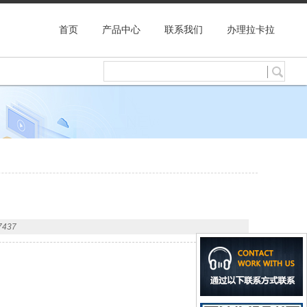
首页
产品中心
联系我们
办理拉卡拉
437