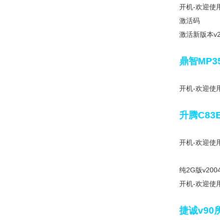
开机-欢迎使
激活码
激活新版本v2
鼎智MP3
开机-欢迎使
升腾C83E
开机-欢迎使
纯2G版v2004
开机-欢迎使
捷诚v90