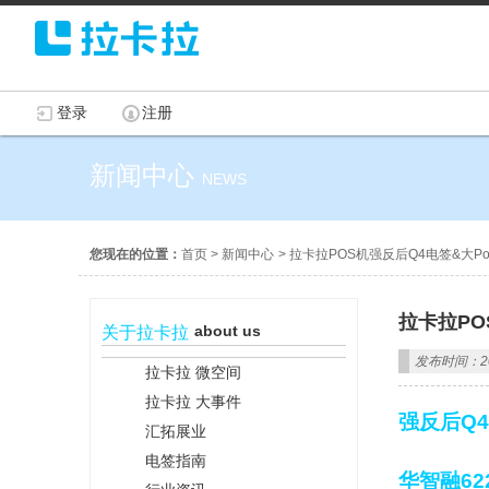
登录
注册
新闻中心
NEWS
您现在的位置：
首页
>
新闻中心
>
拉卡拉POS机强反后Q4电签&大P
拉卡拉PO
about us
关于拉卡拉
发布时间：202
拉卡拉 微空间
拉卡拉 大事件
强反后Q
汇拓展业
电签指南
华智融62