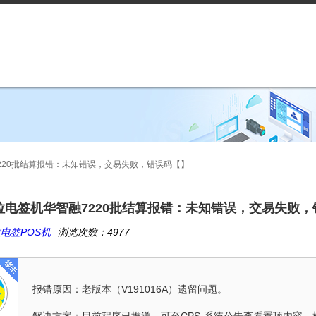
220批结算报错：未知错误，交易失败，错误码【】
拉电签机华智融7220批结算报错：未知错误，交易失败，
电签POS机
浏览次数：4977
报错原因：老版本（V191016A）遗留问题。