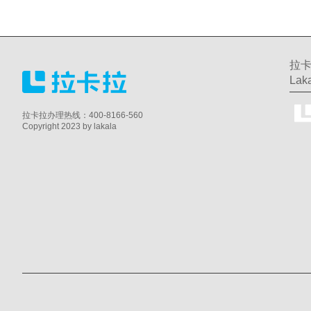
拉卡
Laka
拉卡拉办理热线：400-8166-560
Copyright 2023 by lakala