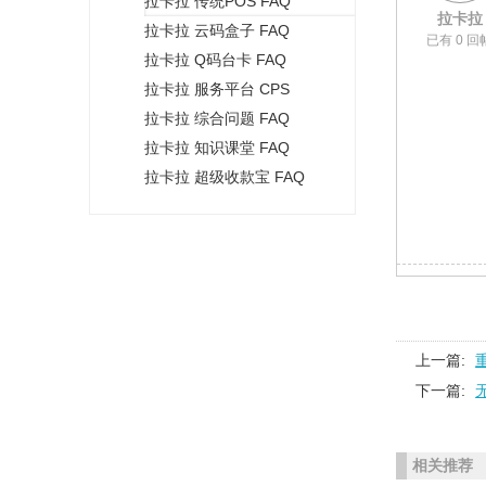
拉卡拉 传统POS FAQ
+
拉卡拉
拉卡拉 云码盒子 FAQ
已有 0 回
拉卡拉 Q码台卡 FAQ
拉卡拉 服务平台 CPS
拉卡拉 综合问题 FAQ
拉卡拉 知识课堂 FAQ
拉卡拉 超级收款宝 FAQ
上一篇:
下一篇:
相关推荐