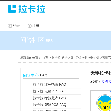
登录
注册
问答社区
BBS
您现在的位置：
首页
>
拉卡拉-解决方案
>
无锡拉卡拉电签机华智融7
无锡拉卡
FAQ
问答中心
标签：
拉卡拉
拉卡拉 业务指南 FAQ
拉卡拉 电签POS FAQ
+
拉卡拉 考拉超收 FAQ
拉卡拉 智能POS FAQ