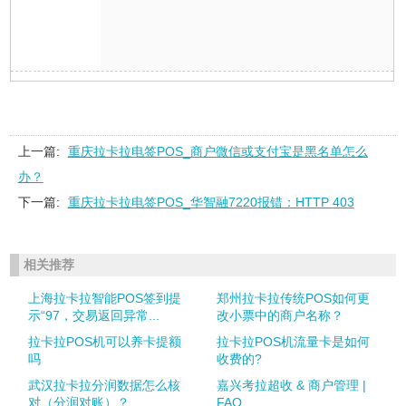
上一篇:
重庆拉卡拉电签POS_商户微信或支付宝是黑名单怎么
办？
下一篇:
重庆拉卡拉电签POS_华智融7220报错：HTTP 403
相关推荐
上海拉卡拉智能POS签到提
郑州拉卡拉传统POS如何更
示“97，交易返回异常...
改小票中的商户名称？
拉卡拉POS机可以养卡提额
拉卡拉POS机流量卡是如何
吗
收费的?
武汉拉卡拉分润数据怎么核
嘉兴考拉超收 & 商户管理 |
对（分润对账）？
FAQ