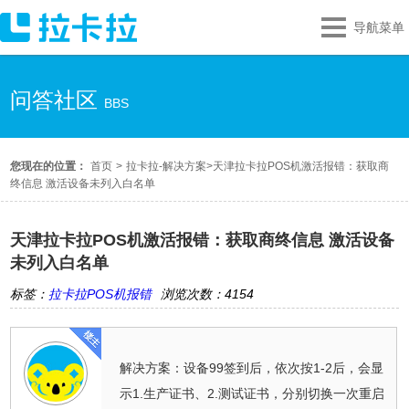
导航菜单
问答社区
BBS
您现在的位置：
首页
>
拉卡拉-解决方案
>
天津拉卡拉POS机激活报错：获取商
终信息 激活设备未列入白名单
天津拉卡拉POS机激活报错：获取商终信息 激活设备
未列入白名单
标签：
拉卡拉POS机报错
浏览次数：4154
解决方案：设备99签到后，依次按1-2后，会显
示1.生产证书、2.测试证书，分别切换一次重启