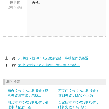
拉卡拉
再试。
已有 0 回帖
上一篇:
天津拉卡拉ME31反激活报错：终端操作员签退
下一篇:
天津拉卡拉POS机报错：警告程序出错了
相关推荐
烟台拉卡拉POS机报错：激
石家庄拉卡拉POS机报错：
活失败请重试，未找...
签到失败，MAC不正确
烟台拉卡拉POS机报错：处
石家庄拉卡拉POS机报错：
理中请稍后…连...
结算失败！ 错误码：...