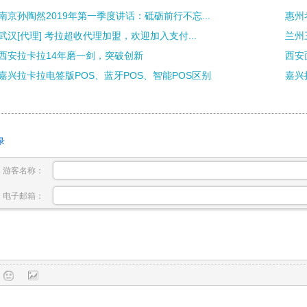
南京孙陶然2019年第一季度讲话：砥砺前行不忘...
惠州
武汉[代理] 考拉超收代理加盟，欢迎加入支付...
兰州
西安拉卡拉14年磨一剑，突破创新
西安
嘉兴拉卡拉电签版POS、蓝牙POS、智能POS区别
嘉兴
录
游客名称：
电子邮箱：