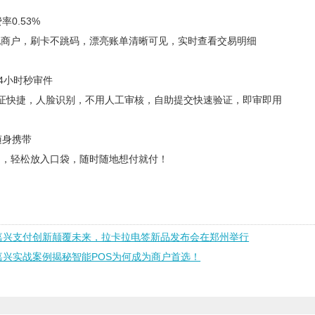
率0.53%
地商户，刷卡不跳码，漂亮账单清晰可见，实时查看交易明细
24小时秒审件
认证快捷，人脸识别，不用人工审核，自助提交快速验证，即审即用
随身携带
多，轻松放入口袋，随时随地想付就付！
嘉兴支付创新颠覆未来，拉卡拉电签新品发布会在郑州举行
嘉兴实战案例揭秘智能POS为何成为商户首选！