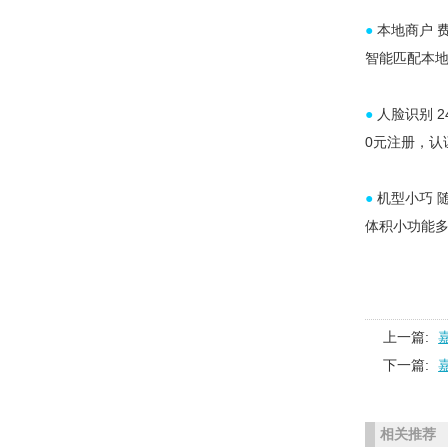
●
本地商户 费
智能匹配本
●
人脸识别 
0元注册，
●
机型小巧 
体积小功能
上一篇:
下一篇:
相关推荐