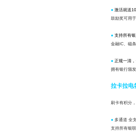
●
激活就送1
鼓励奖可用
●
支持所有银
金融IC、磁
●
正规一清，
拥有银行颁
拉卡拉电
刷卡有积分，
●
多通道 全
支持所有银联