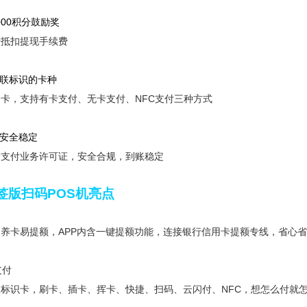
000积分鼓励奖
于抵扣提现手续费
联标识的卡种
条卡，支持有卡支付、无卡支付、NFC支付三种方式
安全稳定
发支付业务许可证，安全合规，到账稳定
签版扫码POS机亮点
养卡易提额，APP内含一键提额功能，连接银行信用卡提额专线，省心
支付
标识卡，刷卡、插卡、挥卡、快捷、扫码、云闪付、NFC，想怎么付就