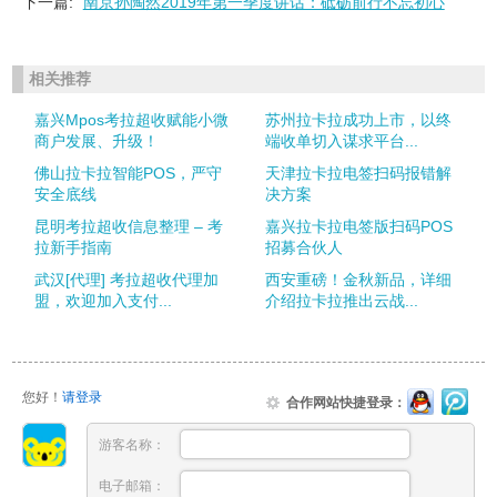
下一篇:
南京孙陶然2019年第一季度讲话：砥砺前行不忘初心
相关推荐
嘉兴Mpos考拉超收赋能小微
苏州拉卡拉成功上市，以终
商户发展、升级！
端收单切入谋求平台...
佛山拉卡拉智能POS，严守
天津拉卡拉电签扫码报错解
安全底线
决方案
昆明考拉超收信息整理 – 考
嘉兴拉卡拉电签版扫码POS
拉新手指南
招募合伙人
武汉[代理] 考拉超收代理加
西安重磅！金秋新品，详细
盟，欢迎加入支付...
介绍拉卡拉推出云战...
您好！
请登录
合作网站快捷登录：
游客名称：
电子邮箱：