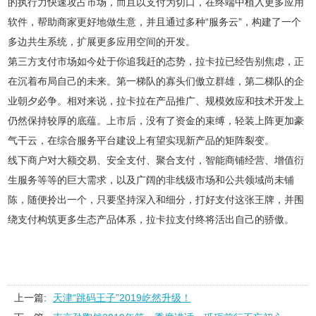
的执行力快速攻占市场，而且以支付为切口，在终端中植入更多应用
软件，帮助商家更好地做生意，并且通过多种“服务云”，构建了一个
多边共生系统，扩展更多应用空间的开发。
第三方支付市场如今处于你追我赶的态势，拉卡拉已经告别焦虑，正
在沉着布局自己的未来。第一梯队的寡头们傲立群雄，第二梯队的企
业朝夕必争。相对来说，拉卡拉在产品推广、规模效应和技术开发上
仍然保持较厚的底蕴。上市后，没有了资金的束缚，轻装上阵更加豪
气干云，在综合服务平台建设上有望实现新产品的矩阵裂变。
线下商户对大额交易、安全支付、聚合支付，智能商铺经营、增值衍
生服务等等的巨大需求，以及广阔的非线级市场和公共领域尚未铺
陈，随便拎出一个，只要坚持深入和细分，打好支付这张王牌，并围
绕支付构筑更多生态产品体系，拉卡拉支付终将活出自己的骄傲。
上一篇:
天津“跳码王子”2019屹然升级！