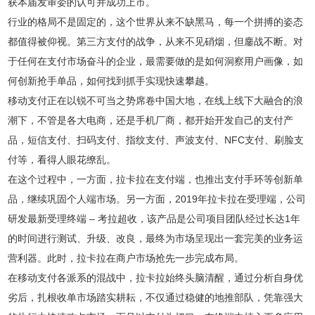
获本届发审委的认可并成功上市。
行业的格局不是固定的，这个世界从来不缺黑马，每一个拼搏的姿态
都值得被仰视。第三方支付的战争，从来不见硝烟，但鏖战不断。对
于任何在支付市场奋斗的企业，最需要做的是如何洞察用户画像，如
何创新抢手单品，如何找到抓手实现快速攀越。
移动支付正在以锐不可当之势席卷中国大地，在线上线下大融合的浪
潮下，不管是各大电商，还是手机厂商，都开始开发自己的支付产
品，短信支付、扫码支付、指纹支付、声波支付、NFC支付、刷脸支
付等，看得人眼花缭乱。
在这个过程中，一方面，拉卡拉在支付端，也推出支付手环等创新单
品，继续巩固个人端市场。另一方面，2019年拉卡拉在受理端，公司
研发最新受理终端 – 考拉超收，该产品是公司项目团队经过长达1年
的时间进行测试、升级、改良，最终为市场呈现出一套完美的业务运
营利器。此时，拉卡拉在商户市场抢先一步完成布局。
在移动支付各派系的混战中，拉卡拉始终头脑清醒，通过分析自身优
劣后，扎根收单市场踏实耕耘，不仅通过稳健的地推部队，凭靠强大