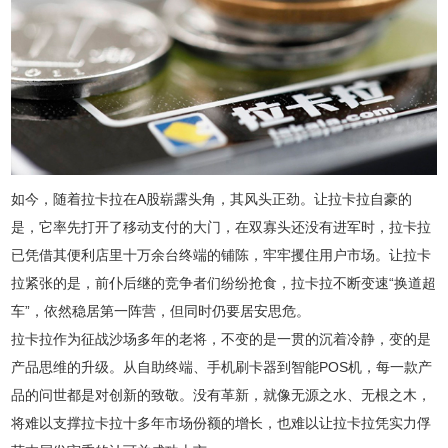
如今，随着拉卡拉在A股崭露头角，其风头正劲。让拉卡拉自豪的
是，它率先打开了移动支付的大门，在双寡头还没有进军时，拉卡拉
已凭借其便利店里十万余台终端的铺陈，牢牢攫住用户市场。让拉卡
拉紧张的是，前仆后继的竞争者们纷纷抢食，拉卡拉不断变速“换道超
车”，依然稳居第一阵营，但同时仍要居安思危。
拉卡拉作为征战沙场多年的老将，不变的是一贯的沉着冷静，变的是
产品思维的升级。从自助终端、手机刷卡器到智能POS机，每一款产
品的问世都是对创新的致敬。没有革新，就像无源之水、无根之木，
将难以支撑拉卡拉十多年市场份额的增长，也难以让拉卡拉凭实力俘