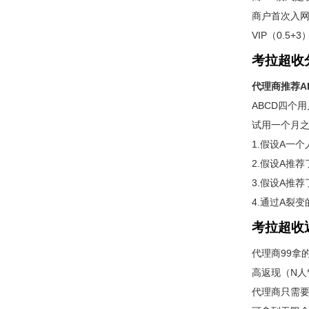
商户首次入网
VIP（0.5
考拉超收
代理商推荐A
ABCD四个
试用一个月
1.假设A一
2.假设A推
3.假设A推荐
4.通过A裂
考拉超收
代理商99拿
高返现（N人*
代理商只需要