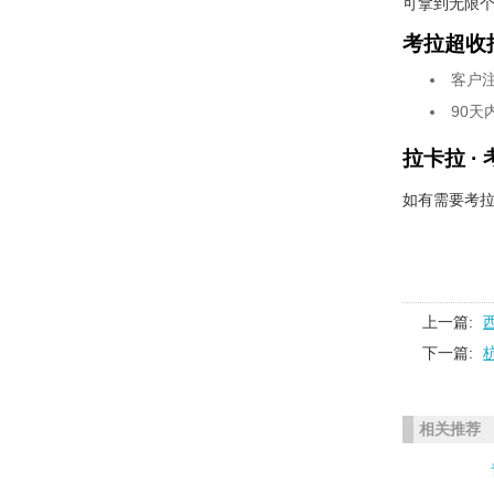
可拿到无限个
考拉超收
客户注
90天
拉卡拉 ·
如有需要考拉
上一篇:
下一篇:
相关推荐