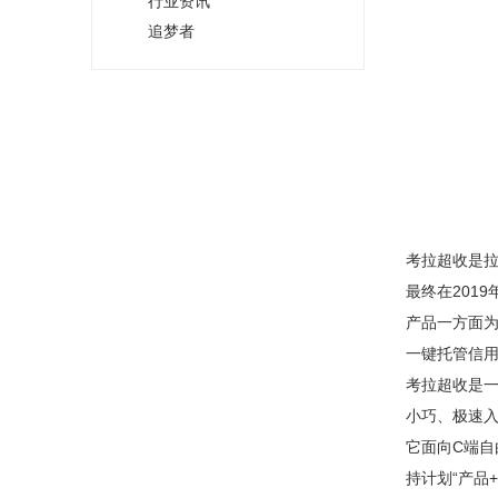
行业资讯
追梦者
考拉超收是
最终在2019
产品一方面为
一键托管信
考拉超收是一
小巧、极速
它面向C端自
持计划“产品+