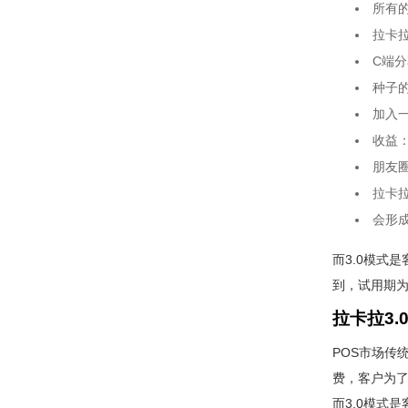
所有
拉卡
C端
种子
加入一
收益：
朋友
拉卡
会形
而3.0模式
到，试用期为
拉卡拉3
POS市场传
费，客户为
而3.0模式