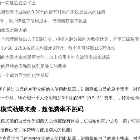
的一切建立在公平上
拉撼动整个业界的0.50%的费率对用户来说是巨大的优惠
分享，用户降低了使用成本，代理商获取了收益
的效应是巨大的
个代理商放出去了5部机器，根据人脉效应的大数据计算，分享三级裂变，每
35*50=1750.按照人均流水3万计，每个月可获取105万流水
圈的力量本来就是巨大的，加上信用卡社会渗透率越来越高
拉的品牌效应和降低到足够低的费率
成一个威力巨大的化学反应
是客户通过自己的APP介绍他人使用此机器，进而降低自己的刷卡费率，对客
一个月，转介绍一个人使用增加3个月的VIP（0.5+3）费率。，转介绍两个
.0模式劲爆来袭，超低费率不跳码
统模式咱们自己作为招商人员也都深有体会，机器给到商户之后，商户可
了给自己省手续费转而使用别人的机器）
是客户通过自己的APP介绍他人使用此机器，进而降低自己的刷卡费率，对