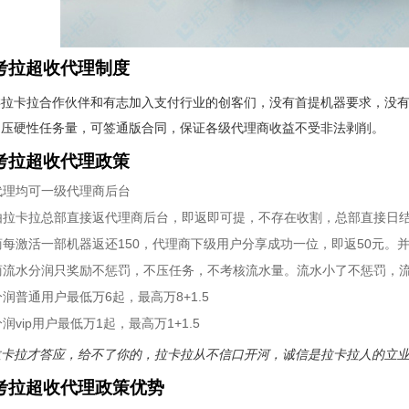
 考拉超收代理制度
类拉卡拉合作伙伴和有志加入支付行业的创客们，没有首提机器要求，没
不压硬性任务量，可签通版合同，保证各级代理商收益不受非法剥削。
 考拉超收代理政策
代理均可一级代理商后台
由拉卡拉总部直接返代理商后台，即返即可提，不存在收割，总部直接日
商每激活一部机器返还150，代理商下级用户分享成功一位，即返50元。
商流水分润只奖励不惩罚，不压任务，不考核流水量。流水小了不惩罚，
润普通用户最低万6起，最高万8+1.5
润vip用户最低万1起，最高万1+1.5
卡拉才答应，给不了你的，拉卡拉从不信口开河，诚信是拉卡拉人的立业
 考拉超收代理政策优势