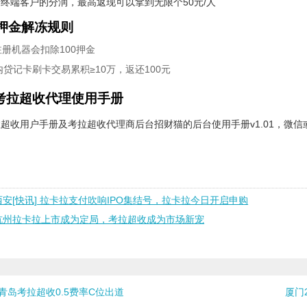
终端客户的分润，最高返现可以拿到无限个50元/人
押金解冻规则
册机器会扣除100押金
内贷记卡刷卡交易累积≥10万，返还100元
 考拉超收代理使用手册
超收用户手册及考拉超收代理商后台招财猫的后台使用手册v1.01，微信或电话
西安[快讯] 拉卡拉支付吹响IPO集结号，拉卡拉今日开启申购
杭州拉卡拉上市成为定局，考拉超收成为市场新宠
青岛考拉超收0.5费率C位出道
厦门2