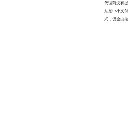
代理商没有
别是中小支
式，佣金由