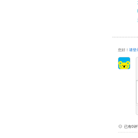
您好！
请登
已有0评