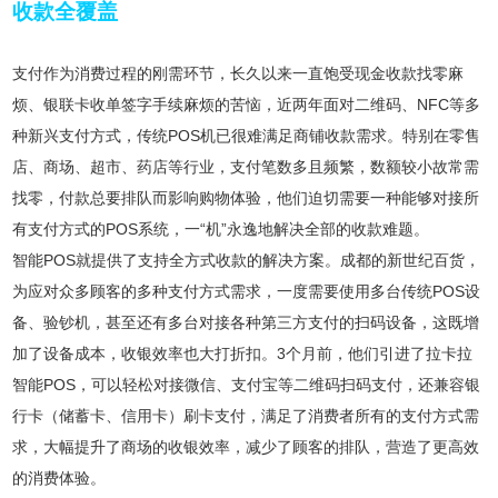
收款全覆盖
支付作为消费过程的刚需环节，长久以来一直饱受现金收款找零麻
烦、银联卡收单签字手续麻烦的苦恼，近两年面对二维码、NFC等多
种新兴支付方式，传统POS机已很难满足商铺收款需求。特别在零售
店、商场、超市、药店等行业，支付笔数多且频繁，数额较小故常需
找零，付款总要排队而影响购物体验，他们迫切需要一种能够对接所
有支付方式的POS系统，一“机”永逸地解决全部的收款难题。
智能POS就提供了支持全方式收款的解决方案。成都的新世纪百货，
为应对众多顾客的多种支付方式需求，一度需要使用多台传统POS设
备、验钞机，甚至还有多台对接各种第三方支付的扫码设备，这既增
加了设备成本，收银效率也大打折扣。3个月前，他们引进了拉卡拉
智能POS，可以轻松对接微信、支付宝等二维码扫码支付，还兼容银
行卡（储蓄卡、信用卡）刷卡支付，满足了消费者所有的支付方式需
求，大幅提升了商场的收银效率，减少了顾客的排队，营造了更高效
的消费体验。