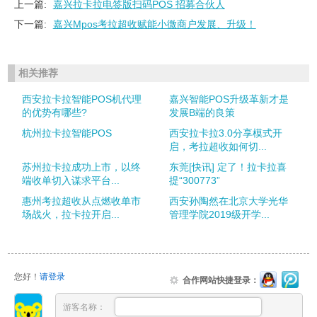
上一篇:
嘉兴拉卡拉电签版扫码POS 招募合伙人
下一篇:
嘉兴Mpos考拉超收赋能小微商户发展、升级！
相关推荐
西安拉卡拉智能POS机代理
嘉兴智能POS升级革新才是
的优势有哪些?
发展B端的良策
杭州拉卡拉智能POS
西安拉卡拉3.0分享模式开
启，考拉超收如何切...
苏州拉卡拉成功上市，以终
东莞[快讯] 定了！拉卡拉喜
端收单切入谋求平台...
提“300773”
惠州考拉超收从点燃收单市
西安孙陶然在北京大学光华
场战火，拉卡拉开启...
管理学院2019级开学...
您好！
请登录
合作网站快捷登录：
游客名称：