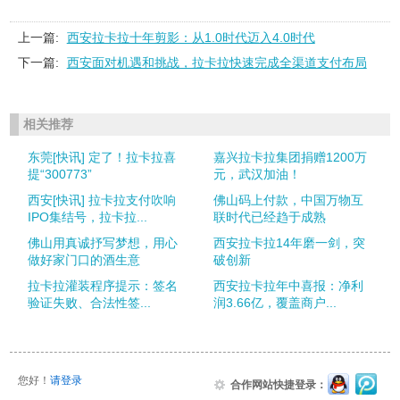
上一篇:
西安拉卡拉十年剪影：从1.0时代迈入4.0时代
下一篇:
西安面对机遇和挑战，拉卡拉快速完成全渠道支付布局
相关推荐
东莞[快讯] 定了！拉卡拉喜
嘉兴拉卡拉集团捐赠1200万
提“300773”
元，武汉加油！
西安[快讯] 拉卡拉支付吹响
佛山码上付款，中国万物互
IPO集结号，拉卡拉...
联时代已经趋于成熟
佛山用真诚抒写梦想，用心
西安拉卡拉14年磨一剑，突
做好家门口的酒生意
破创新
拉卡拉灌装程序提示：签名
西安拉卡拉年中喜报：净利
验证失败、合法性签...
润3.66亿，覆盖商户...
您好！
请登录
合作网站快捷登录：