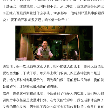
干过保安、摆过地摊，但时间都不长。从记事起，我觉得我爸从来没
有正经八百跟我商量过什么事儿，18岁那年，他特别郑重其事的跟我
说：“要不咱开家卤煮店吧，咱爷俩一块干！”
说实话，头一次见我爸这么认真，咱不能撅人面儿吧，更何况我也挺
爱吃卤煮的，干就干呗。每天早上我们爷俩儿四五点钟就到市场进
货，选的原材料都是最贵的，因为我们做生意的想法很简单，贵的就
是最好的，才能酱出最地道的卤煮味。
或许，也是这种实在劲儿吧，小店受到了很多人的欢迎，我们每天都
要到后半夜甚至是凌晨才打烊。在每天的忙碌中，我也渐渐体会到了
父亲的用心良苦。因为吃了我做的卤煮大家能收获快乐，也是件挺有