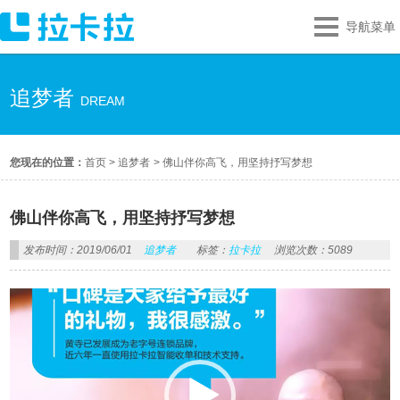
导航菜单
追梦者
DREAM
您现在的位置：
首页
>
追梦者
>
佛山伴你高飞，用坚持抒写梦想
佛山伴你高飞，用坚持抒写梦想
发布时间：2019/06/01
追梦者
标签：
拉卡拉
浏览次数：5089
视
频
播
放
器