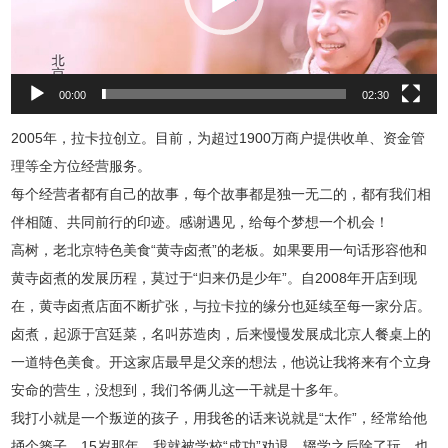
00:00
02:30
2005年，拉卡拉创立。目前，为超过1900万商户提供收单、资金管
理等全方位经营服务。
每个经营者都有自己的故事，每个故事都是独一无二的，都有我们相
伴相随、共同前行的印迹。感谢遇见，给每个梦想一个机会！
高树，老北京特色美食“黄寺卤煮”的老板。如果要用一句话形容他和
黄寺卤煮的发展历程，莫过于“归来仍是少年”。自2008年开店到现
在，黄寺卤煮店面不断扩张，与拉卡拉的缘分也延续至每一家分店。
卤煮，起源于宫廷菜，名叫苏造肉，后来慢慢发展成北京人餐桌上的
一道特色美食。开这家店最早是父亲的想法，他说让我将来有个立身
安命的营生，没想到，我们爷俩儿这一干就是十多年。
我打小就是一个叛逆的孩子，用我爸的话来说就是“太作”，经常给他
捅个篓子，15岁那年，我就被学校“成功”劝退。辍学之后除了玩，也