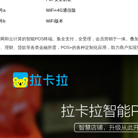
号a
WiFi+4G通信版
号b
WiFi版本
网和云计算的智能POS终端。集全支付，全受理，会员营销于一体。叠
、理财、贷款等各类金融所需，POS+的各种定制化应用，助力商户实现