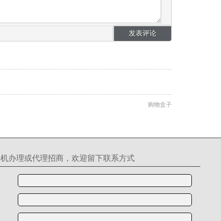
购物盒子
S机办理或代理招商，欢迎留下联系方式