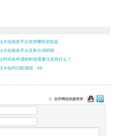
拉卡拉报表平台支持哪些浏览器
拉卡拉报表平台没有分润明细
拉POS在申请的时候需要注意些什么？
拉卡拉POS机报错：09
合作网站快捷登录：