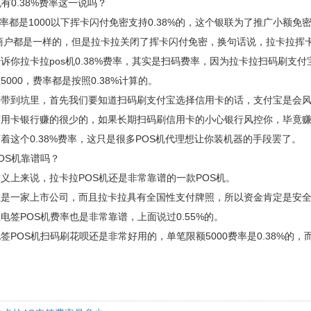
机有0.38%费率这一说吗？
%费率都是1000以下挥卡闪付免密支持0.38%的，这个银联为了推广小额
率商户都是一样的，但是拉卡拉关闭了挥卡闪付免密，换句话说，拉卡拉挥卡
诉你拉卡拉pos机0.38%费率，其实是扫码费率，因为拉卡拉扫码刷支付
5000，费率都是按照0.38%计算的。
要带到坑里，首先我们要知道扫码刷支付宝选择信用卡的话，支付宝是会
信用卡银行赚的很少的，如果长期扫码刷信用卡的小心银行风控你，毕竟
着这个0.38%费率，这只是很多POS机代理想让你装机器的手段罢了。
OS机靠谱吗？
义上来说，拉卡拉POS机还是非常靠谱的一款POS机。
拉是一家上市公司，而且拉卡拉具有全国性支付牌照，所以资金肯定是安
电签POS机费率也是非常靠谱，上面说过0.55%的。
签POS机扫码刷花呗还是非常好用的，单笔限额5000费率是0.38%的