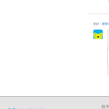
您好！
请登
拉卡