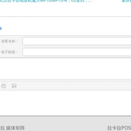
武汉拉卡拉电签机魔方MP70/MP70-R：01签到，...
重庆
录
游客名称：
电子邮箱：
拉 媒体矩阵
拉卡拉PO