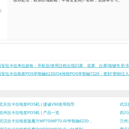
推荐处理：联系区域邮箱，申请变更商户名称，去除单引号。
帖
西安拉卡拉考拉超收：开机后/使用过程出现闪屏、花屏、白屏/按键失灵/无
西安拉卡拉电签POS华智融6220/Q4传统POS华智融7220：签到“密钥
北京拉卡拉电签POS机 | 捷诚V90使用指导
武汉
杭州拉卡拉电签POS机 | 产品一览
四川
武汉拉卡拉电签版魔方MP70/MP70-R/华智融6220...
兰州