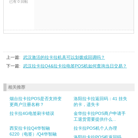
已有 0 回帖
上一篇:
武汉激活的拉卡拉机具可以划拨或回调吗？
下一篇:
武汉拉卡拉Q4&拉卡拉电签POS机如何查询当日交易？
相关推荐
烟台拉卡拉POS是否支持变
洛阳拉卡拉返回码：41 挂失
更商户注册名称？
的卡，遗失卡
拉卡拉4G电签刷卡错误
金华拉卡拉POS商户申请手
工退货需要提供什么...
西安拉卡拉Q4华智融
拉卡拉POS机个人办理
6220（电签）/Q4华智融
洛阳拉卡拉POS机返回码