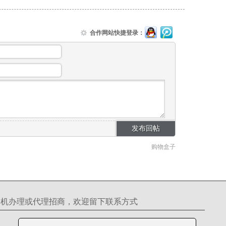
合作网站快捷登录：
购物盒子
S机办理或代理招商，欢迎留下联系方式