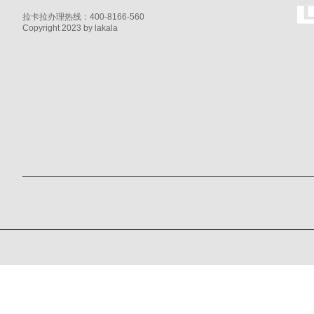
拉卡拉办理热线：400-8166-560
Copyright 2023 by lakala