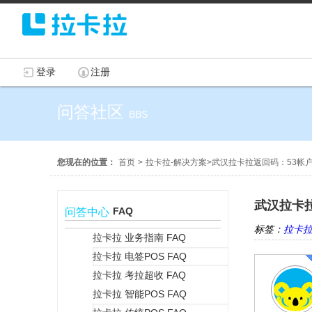
登录
注册
问答社区
BBS
您现在的位置：
首页
>
拉卡拉-解决方案
>
武汉拉卡拉返回码：53帐
武汉拉卡
FAQ
问答中心
标签：
拉卡拉
拉卡拉 业务指南 FAQ
拉卡拉 电签POS FAQ
+
拉卡拉 考拉超收 FAQ
拉卡拉 智能POS FAQ