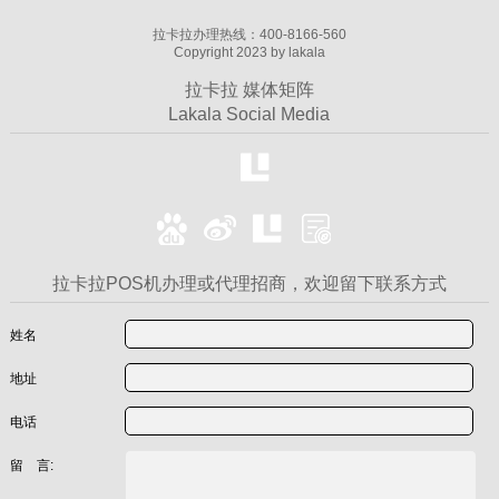
拉卡拉办理热线：400-8166-560
Copyright 2023 by lakala
拉卡拉 媒体矩阵
Lakala Social Media
拉卡拉POS机办理或代理招商，欢迎留下联系方式
姓名
地址
电话
留 言: