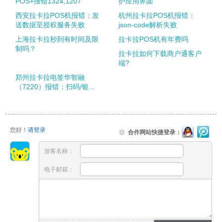
POS+报错1324,1207
护应用界面
西安拉卡拉POS机报错：发
杭州拉卡拉POS机报错：
送数据至授权服务失败
json-code解析失败
上海拉卡拉秒到有时间及限
拉卡拉POS机有年费吗
制吗？
拉卡拉如何下载商户通客户
端?
郑州拉卡拉电签华智融
（7220）报错：扫码/银...
您好！
请登录
合作网站快捷登录：
游客名称：
电子邮箱：