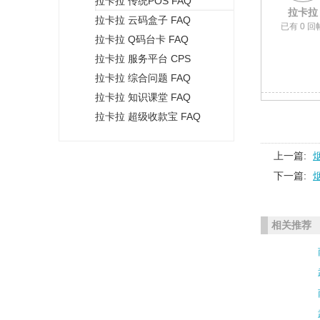
拉卡拉 传统POS FAQ
+
拉卡拉
拉卡拉 云码盒子 FAQ
已有 0 回
拉卡拉 Q码台卡 FAQ
拉卡拉 服务平台 CPS
拉卡拉 综合问题 FAQ
拉卡拉 知识课堂 FAQ
拉卡拉 超级收款宝 FAQ
上一篇:
下一篇:
相关推荐