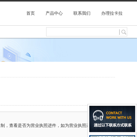
首页
产品中心
联系我们
办理拉卡拉
限制，查看是否为营业执照进件，如为营业执照进件，更