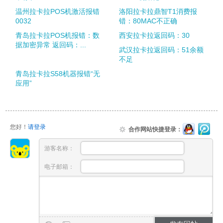
温州拉卡拉POS机激活报错
洛阳拉卡拉鼎智T1消费报
0032
错：80MAC不正确
青岛拉卡拉POS机报错：数
西安拉卡拉返回码：30
据加密异常 返回码：...
武汉拉卡拉返回码：51余额
不足
青岛拉卡拉S58机器报错“无
应用”
您好！
请登录
合作网站快捷登录：
游客名称：
电子邮箱：