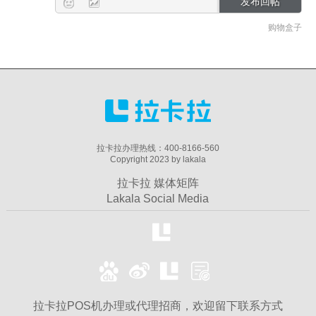
购物盒子
拉卡拉办理热线：400-8166-560
Copyright 2023 by lakala
拉卡拉 媒体矩阵
Lakala Social Media
拉卡拉POS机办理或代理招商，欢迎留下联系方式