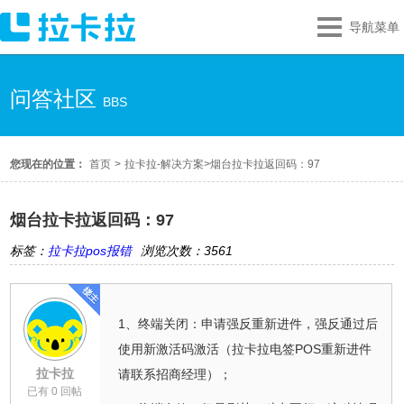
导航菜单
问答社区
BBS
您现在的位置：
首页
>
拉卡拉-解决方案
>
烟台拉卡拉返回码：97
烟台拉卡拉返回码：97
标签：
拉卡拉pos报错
浏览次数：3561
1、终端关闭：申请强反重新进件，强反通过后
使用新激活码激活（拉卡拉电签POS重新进件
拉卡拉
请联系招商经理）；
已有 0 回帖