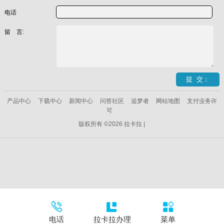
电话
留 言:
产品中心
下载中心
新闻中心
问答社区
追梦者
网站地图
支付业务许
可
版权所有 ©2026 拉卡拉 |
电话
拉卡拉办理
菜单