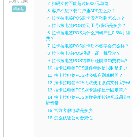
已有 0 回帖
2
扫码支付不能超过5000元单笔
精华贴
3
客户不想下载商户通APP怎么办？
4
拉卡拉电签POS刷卡没有秒到怎么办？
5
拉卡拉电签POS签到工号/密码是多少？
6
拉卡拉电签POS为什么扫码产生0.6%手续
费？
7
拉卡拉电签POS刷卡后不签字会怎么样？
8
拉卡拉电签POS报错一证一机异常？
9
拉卡拉电签POS结算后还能撤销交易吗?
10
拉卡拉电签POS进件年龄是限制是多少
11
拉卡拉电签POS对公账户到账时间？
12
拉卡拉电签POS无法使用微信支付宝扫码
13
拉卡拉电签POS刷卡连续显示固定商户
14
拉卡拉电签POS怎样关闭按键音或调节按
键音量
15
官方客服电话是多少
16
怎么认证公司合规性