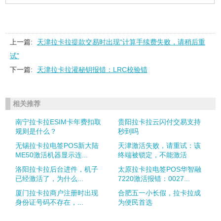
上一篇:
天津拉卡拉提款交易时出现“计算手续费失败，请稍后重
试”
下一篇:
天津拉卡拉灌秘钥报错：LRC校验错
相关推荐
南宁拉卡拉ESIM卡年费扣取
贵阳拉卡拉云闪付交易支持
规则是什么？
秒到吗
无锡拉卡拉电签POS新大陆
天津激活失败，请重试：该
ME50激活机器显示连...
终端被锁定，不能激活
洛阳拉卡拉后台进件，机子
太原拉卡拉电签POS华智融
已经激活了，为什么...
7220激活报错：0027...
厦门拉卡拉商户注册时出现
合肥五一小长假，拉卡拉成
身份证号码不存在，...
为便民首选