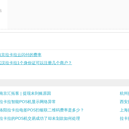
帖
南京拉卡拉云闪付的费率
武汉拉卡拉1个身份证可以注册几个商户？
南京汇拓客 | 提现未到账原因
杭州
拉卡拉智能POS机显示网络异常
西安
洛阳拉卡拉电签POS扫银联二维码费率是多少？
上海
拉卡拉的POS机交易成功了却未划款如何处理
拉卡