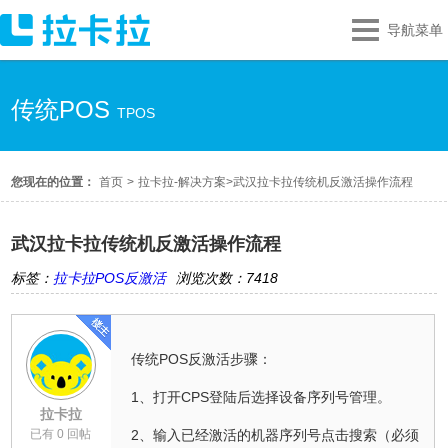
导航菜单
传统POS
TPOS
您现在的位置：
首页
>
拉卡拉-解决方案
>
武汉拉卡拉传统机反激活操作流程
武汉拉卡拉传统机反激活操作流程
标签：
拉卡拉POS反激活
浏览次数：7418
传统POS反激活步骤：
1、打开CPS登陆后选择设备序列号管理。
拉卡拉
已有 0 回帖
2、输入已经激活的机器序列号点击搜索（必须