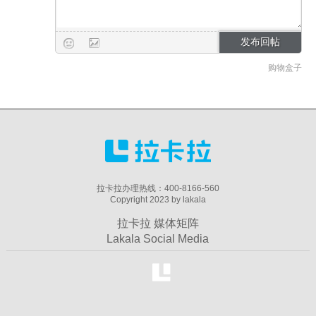
购物盒子
拉卡拉办理热线：400-8166-560
Copyright 2023 by lakala
拉卡拉 媒体矩阵
Lakala Social Media