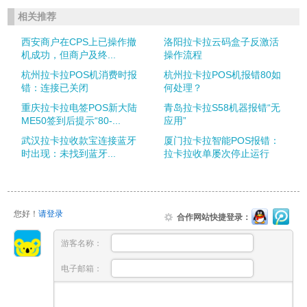
相关推荐
西安商户在CPS上已操作撤
洛阳拉卡拉云码盒子反激活
机成功，但商户及终...
操作流程
杭州拉卡拉POS机消费时报
杭州拉卡拉POS机报错80如
错：连接已关闭
何处理？
重庆拉卡拉电签POS新大陆
青岛拉卡拉S58机器报错“无
ME50签到后提示“80-...
应用”
武汉拉卡拉收款宝连接蓝牙
厦门拉卡拉智能POS报错：
时出现：未找到蓝牙...
拉卡拉收单屡次停止运行
您好！
请登录
合作网站快捷登录：
游客名称：
电子邮箱：