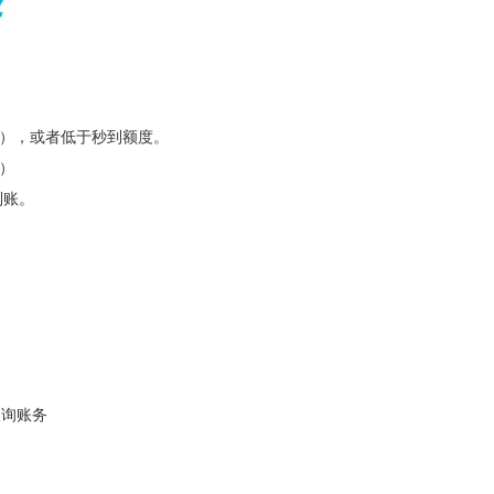
看），或者低于秒到额度。
）
到账。
查询账务