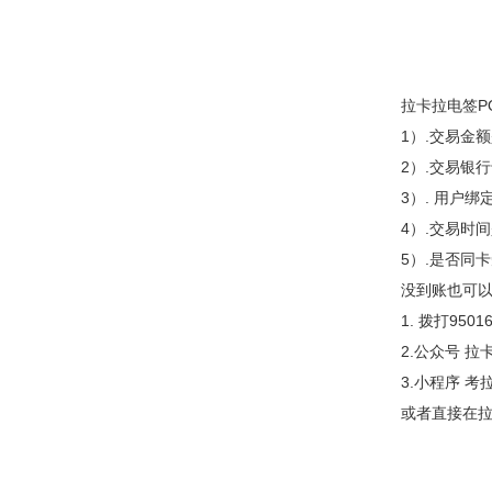
拉卡拉电签P
1）.交易金
2）.交易银
3）. 用户
4）.交易时
5）.是否同
没到账也可
1. 拨打950
2.公众号 
3.小程序 
或者直接在